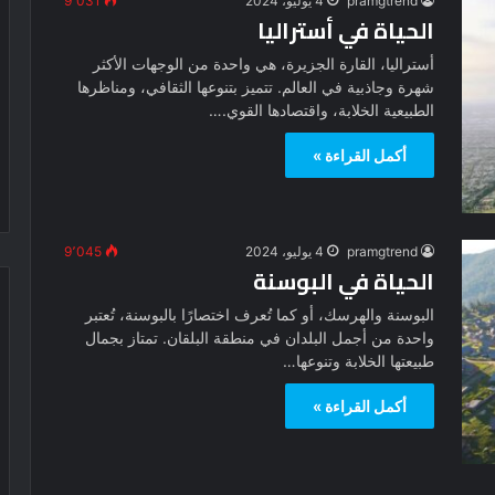
pramgtrend
4 يوليو، 2024
9٬031
الحياة في أستراليا
أستراليا، القارة الجزيرة، هي واحدة من الوجهات الأكثر
شهرة وجاذبية في العالم. تتميز بتنوعها الثقافي، ومناظرها
الطبيعية الخلابة، واقتصادها القوي.…
أكمل القراءة »
pramgtrend
4 يوليو، 2024
9٬045
الحياة في البوسنة
البوسنة والهرسك، أو كما تُعرف اختصارًا بالبوسنة، تُعتبر
واحدة من أجمل البلدان في منطقة البلقان. تمتاز بجمال
طبيعتها الخلابة وتنوعها…
أكمل القراءة »