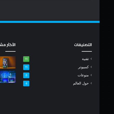
التصنيفات
الأكثر مش
تقنية
11
كمبيوتر
11
منوعات
8
حول العالم
4